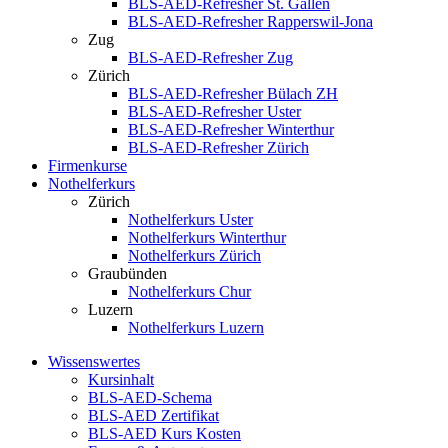
BLS-AED-Refresher St. Gallen
BLS-AED-Refresher Rapperswil-Jona
Zug
BLS-AED-Refresher Zug
Zürich
BLS-AED-Refresher Bülach ZH
BLS-AED-Refresher Uster
BLS-AED-Refresher Winterthur
BLS-AED-Refresher Zürich
Firmenkurse
Nothelferkurs
Zürich
Nothelferkurs Uster
Nothelferkurs Winterthur
Nothelferkurs Zürich
Graubünden
Nothelferkurs Chur
Luzern
Nothelferkurs Luzern
Wissenswertes
Kursinhalt
BLS-AED-Schema
BLS-AED Zertifikat
BLS-AED Kurs Kosten