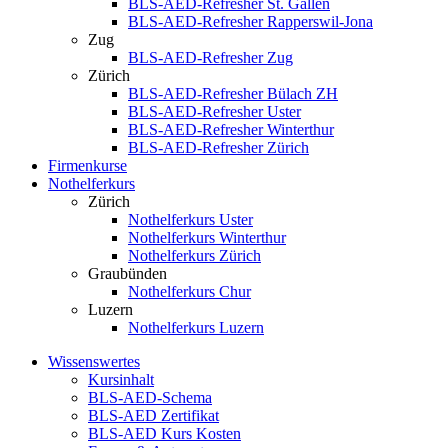
BLS-AED-Refresher St. Gallen
BLS-AED-Refresher Rapperswil-Jona
Zug
BLS-AED-Refresher Zug
Zürich
BLS-AED-Refresher Bülach ZH
BLS-AED-Refresher Uster
BLS-AED-Refresher Winterthur
BLS-AED-Refresher Zürich
Firmenkurse
Nothelferkurs
Zürich
Nothelferkurs Uster
Nothelferkurs Winterthur
Nothelferkurs Zürich
Graubünden
Nothelferkurs Chur
Luzern
Nothelferkurs Luzern
Wissenswertes
Kursinhalt
BLS-AED-Schema
BLS-AED Zertifikat
BLS-AED Kurs Kosten