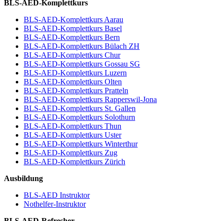
BLS-AED-Komplettkurs
BLS-AED-Komplettkurs Aarau
BLS-AED-Komplettkurs Basel
BLS-AED-Komplettkurs Bern
BLS-AED-Komplettkurs Bülach ZH
BLS-AED-Komplettkurs Chur
BLS-AED-Komplettkurs Gossau SG
BLS-AED-Komplettkurs Luzern
BLS-AED-Komplettkurs Olten
BLS-AED-Komplettkurs Pratteln
BLS-AED-Komplettkurs Rapperswil-Jona
BLS-AED-Komplettkurs St. Gallen
BLS-AED-Komplettkurs Solothurn
BLS-AED-Komplettkurs Thun
BLS-AED-Komplettkurs Uster
BLS-AED-Komplettkurs Winterthur
BLS-AED-Komplettkurs Zug
BLS-AED-Komplettkurs Zürich
Ausbildung
BLS-AED Instruktor
Nothelfer-Instruktor
BLS-AED-Refresher