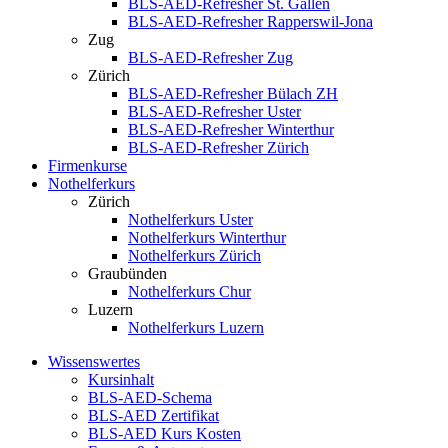
BLS-AED-Refresher St. Gallen
BLS-AED-Refresher Rapperswil-Jona
Zug
BLS-AED-Refresher Zug
Zürich
BLS-AED-Refresher Bülach ZH
BLS-AED-Refresher Uster
BLS-AED-Refresher Winterthur
BLS-AED-Refresher Zürich
Firmenkurse
Nothelferkurs
Zürich
Nothelferkurs Uster
Nothelferkurs Winterthur
Nothelferkurs Zürich
Graubünden
Nothelferkurs Chur
Luzern
Nothelferkurs Luzern
Wissenswertes
Kursinhalt
BLS-AED-Schema
BLS-AED Zertifikat
BLS-AED Kurs Kosten