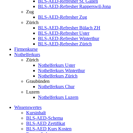
BLS-AED-Refresher St. Gallen
BLS-AED-Refresher Rapperswil-Jona
Zug
BLS-AED-Refresher Zug
Zürich
BLS-AED-Refresher Bülach ZH
BLS-AED-Refresher Uster
BLS-AED-Refresher Winterthur
BLS-AED-Refresher Zürich
Firmenkurse
Nothelferkurs
Zürich
Nothelferkurs Uster
Nothelferkurs Winterthur
Nothelferkurs Zürich
Graubünden
Nothelferkurs Chur
Luzern
Nothelferkurs Luzern
Wissenswertes
Kursinhalt
BLS-AED-Schema
BLS-AED Zertifikat
BLS-AED Kurs Kosten