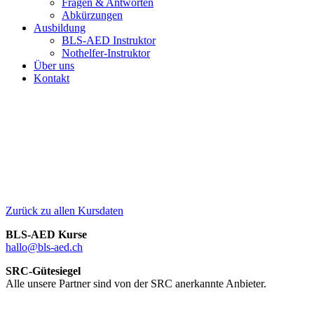
Fragen & Antworten
Abkürzungen
Ausbildung
BLS-AED Instruktor
Nothelfer-Instruktor
Über uns
Kontakt
Senevita Gellertblick, St. Jakobs-Strasse 201, 4052 Basel
Zurück zu allen Kursdaten
BLS-AED Kurse
hallo@bls-aed.ch
SRC-Gütesiegel
Alle unsere Partner sind von der SRC anerkannte Anbieter.