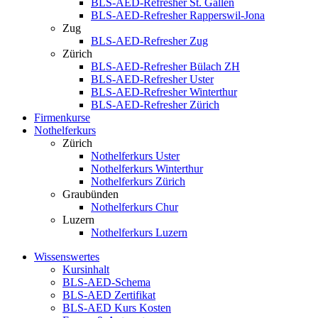
BLS-AED-Refresher St. Gallen
BLS-AED-Refresher Rapperswil-Jona
Zug
BLS-AED-Refresher Zug
Zürich
BLS-AED-Refresher Bülach ZH
BLS-AED-Refresher Uster
BLS-AED-Refresher Winterthur
BLS-AED-Refresher Zürich
Firmenkurse
Nothelferkurs
Zürich
Nothelferkurs Uster
Nothelferkurs Winterthur
Nothelferkurs Zürich
Graubünden
Nothelferkurs Chur
Luzern
Nothelferkurs Luzern
Wissenswertes
Kursinhalt
BLS-AED-Schema
BLS-AED Zertifikat
BLS-AED Kurs Kosten