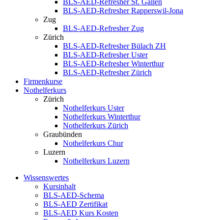
BLS-AED-Refresher St. Gallen
BLS-AED-Refresher Rapperswil-Jona
Zug
BLS-AED-Refresher Zug
Zürich
BLS-AED-Refresher Bülach ZH
BLS-AED-Refresher Uster
BLS-AED-Refresher Winterthur
BLS-AED-Refresher Zürich
Firmenkurse
Nothelferkurs
Zürich
Nothelferkurs Uster
Nothelferkurs Winterthur
Nothelferkurs Zürich
Graubünden
Nothelferkurs Chur
Luzern
Nothelferkurs Luzern
Wissenswertes
Kursinhalt
BLS-AED-Schema
BLS-AED Zertifikat
BLS-AED Kurs Kosten