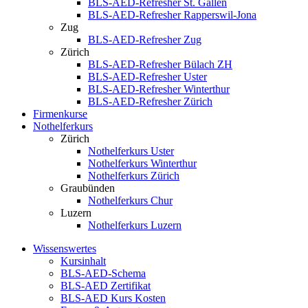
BLS-AED-Refresher St. Gallen
BLS-AED-Refresher Rapperswil-Jona
Zug
BLS-AED-Refresher Zug
Zürich
BLS-AED-Refresher Bülach ZH
BLS-AED-Refresher Uster
BLS-AED-Refresher Winterthur
BLS-AED-Refresher Zürich
Firmenkurse
Nothelferkurs
Zürich
Nothelferkurs Uster
Nothelferkurs Winterthur
Nothelferkurs Zürich
Graubünden
Nothelferkurs Chur
Luzern
Nothelferkurs Luzern
Wissenswertes
Kursinhalt
BLS-AED-Schema
BLS-AED Zertifikat
BLS-AED Kurs Kosten