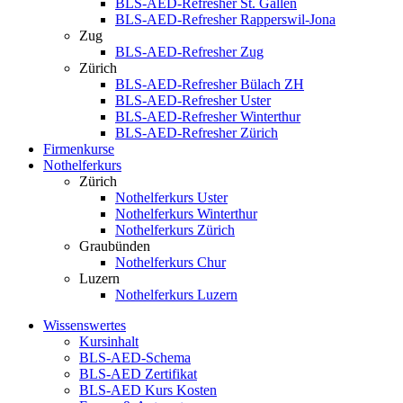
BLS-AED-Refresher St. Gallen
BLS-AED-Refresher Rapperswil-Jona
Zug
BLS-AED-Refresher Zug
Zürich
BLS-AED-Refresher Bülach ZH
BLS-AED-Refresher Uster
BLS-AED-Refresher Winterthur
BLS-AED-Refresher Zürich
Firmenkurse
Nothelferkurs
Zürich
Nothelferkurs Uster
Nothelferkurs Winterthur
Nothelferkurs Zürich
Graubünden
Nothelferkurs Chur
Luzern
Nothelferkurs Luzern
Wissenswertes
Kursinhalt
BLS-AED-Schema
BLS-AED Zertifikat
BLS-AED Kurs Kosten