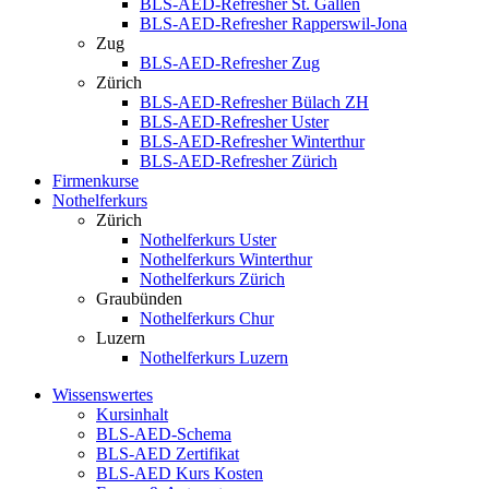
BLS-AED-Refresher St. Gallen
BLS-AED-Refresher Rapperswil-Jona
Zug
BLS-AED-Refresher Zug
Zürich
BLS-AED-Refresher Bülach ZH
BLS-AED-Refresher Uster
BLS-AED-Refresher Winterthur
BLS-AED-Refresher Zürich
Firmenkurse
Nothelferkurs
Zürich
Nothelferkurs Uster
Nothelferkurs Winterthur
Nothelferkurs Zürich
Graubünden
Nothelferkurs Chur
Luzern
Nothelferkurs Luzern
Wissenswertes
Kursinhalt
BLS-AED-Schema
BLS-AED Zertifikat
BLS-AED Kurs Kosten