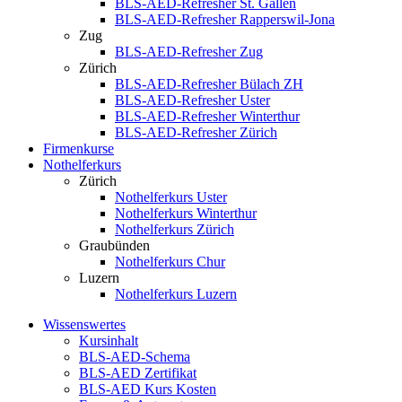
BLS-AED-Refresher St. Gallen
BLS-AED-Refresher Rapperswil-Jona
Zug
BLS-AED-Refresher Zug
Zürich
BLS-AED-Refresher Bülach ZH
BLS-AED-Refresher Uster
BLS-AED-Refresher Winterthur
BLS-AED-Refresher Zürich
Firmenkurse
Nothelferkurs
Zürich
Nothelferkurs Uster
Nothelferkurs Winterthur
Nothelferkurs Zürich
Graubünden
Nothelferkurs Chur
Luzern
Nothelferkurs Luzern
Wissenswertes
Kursinhalt
BLS-AED-Schema
BLS-AED Zertifikat
BLS-AED Kurs Kosten