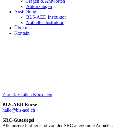
Fragen & Antworten
Abkürzungen
Ausbildung
BLS-AED Instruktor
Nothelfer-Instruktor
Über uns
Kontakt
FlexDesk GmbH, Bahnhofplatz 3, 7000 Chur
Eingang: Beim hinteren Teil von Gleis 2
Zurück zu allen Kursdaten
BLS-AED Kurse
hallo@bls-aed.ch
SRC-Gütesiegel
Alle unsere Partner sind von der SRC anerkannte Anbieter.