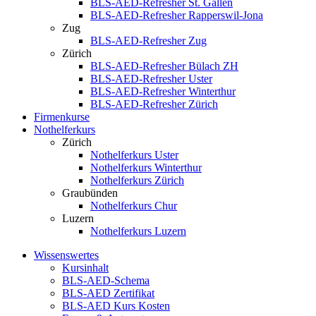
BLS-AED-Refresher St. Gallen
BLS-AED-Refresher Rapperswil-Jona
Zug
BLS-AED-Refresher Zug
Zürich
BLS-AED-Refresher Bülach ZH
BLS-AED-Refresher Uster
BLS-AED-Refresher Winterthur
BLS-AED-Refresher Zürich
Firmenkurse
Nothelferkurs
Zürich
Nothelferkurs Uster
Nothelferkurs Winterthur
Nothelferkurs Zürich
Graubünden
Nothelferkurs Chur
Luzern
Nothelferkurs Luzern
Wissenswertes
Kursinhalt
BLS-AED-Schema
BLS-AED Zertifikat
BLS-AED Kurs Kosten