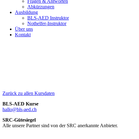
Fragen & Antworten
Abkürzungen
Ausbildung
BLS-AED Instruktor
Nothelfer-Instruktor
Über uns
Kontakt
Wylerhuus, Flurstrasse 26b, 3014 Bern
Zurück zu allen Kursdaten
BLS-AED Kurse
hallo@bls-aed.ch
SRC-Gütesiegel
Alle unsere Partner sind von der SRC anerkannte Anbieter.