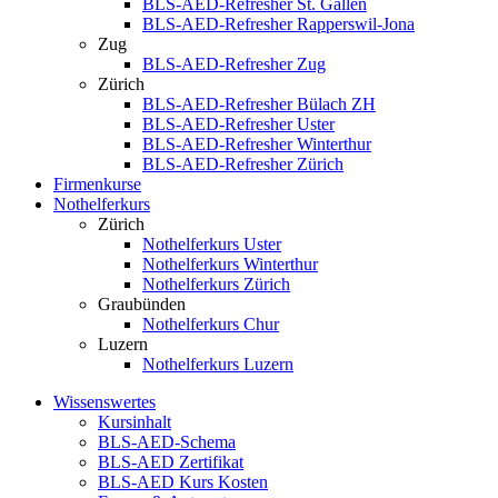
BLS-AED-Refresher St. Gallen
BLS-AED-Refresher Rapperswil-Jona
Zug
BLS-AED-Refresher Zug
Zürich
BLS-AED-Refresher Bülach ZH
BLS-AED-Refresher Uster
BLS-AED-Refresher Winterthur
BLS-AED-Refresher Zürich
Firmenkurse
Nothelferkurs
Zürich
Nothelferkurs Uster
Nothelferkurs Winterthur
Nothelferkurs Zürich
Graubünden
Nothelferkurs Chur
Luzern
Nothelferkurs Luzern
Wissenswertes
Kursinhalt
BLS-AED-Schema
BLS-AED Zertifikat
BLS-AED Kurs Kosten