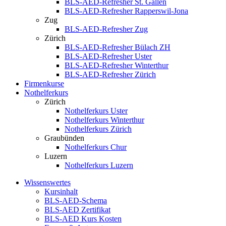
BLS-AED-Refresher St. Gallen
BLS-AED-Refresher Rapperswil-Jona
Zug
BLS-AED-Refresher Zug
Zürich
BLS-AED-Refresher Bülach ZH
BLS-AED-Refresher Uster
BLS-AED-Refresher Winterthur
BLS-AED-Refresher Zürich
Firmenkurse
Nothelferkurs
Zürich
Nothelferkurs Uster
Nothelferkurs Winterthur
Nothelferkurs Zürich
Graubünden
Nothelferkurs Chur
Luzern
Nothelferkurs Luzern
Wissenswertes
Kursinhalt
BLS-AED-Schema
BLS-AED Zertifikat
BLS-AED Kurs Kosten