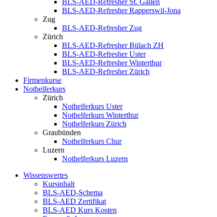
BLS-AED-Refresher St. Gallen
BLS-AED-Refresher Rapperswil-Jona
Zug
BLS-AED-Refresher Zug
Zürich
BLS-AED-Refresher Bülach ZH
BLS-AED-Refresher Uster
BLS-AED-Refresher Winterthur
BLS-AED-Refresher Zürich
Firmenkurse
Nothelferkurs
Zürich
Nothelferkurs Uster
Nothelferkurs Winterthur
Nothelferkurs Zürich
Graubünden
Nothelferkurs Chur
Luzern
Nothelferkurs Luzern
Wissenswertes
Kursinhalt
BLS-AED-Schema
BLS-AED Zertifikat
BLS-AED Kurs Kosten