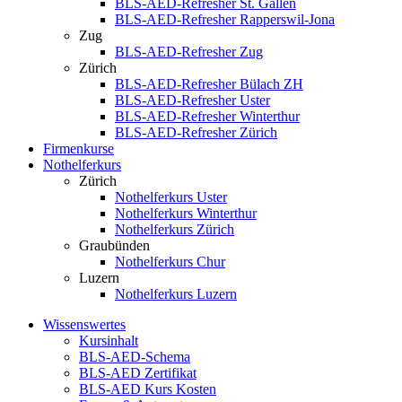
BLS-AED-Refresher St. Gallen
BLS-AED-Refresher Rapperswil-Jona
Zug
BLS-AED-Refresher Zug
Zürich
BLS-AED-Refresher Bülach ZH
BLS-AED-Refresher Uster
BLS-AED-Refresher Winterthur
BLS-AED-Refresher Zürich
Firmenkurse
Nothelferkurs
Zürich
Nothelferkurs Uster
Nothelferkurs Winterthur
Nothelferkurs Zürich
Graubünden
Nothelferkurs Chur
Luzern
Nothelferkurs Luzern
Wissenswertes
Kursinhalt
BLS-AED-Schema
BLS-AED Zertifikat
BLS-AED Kurs Kosten