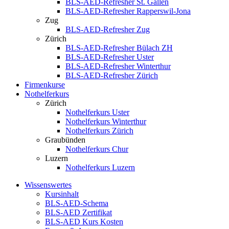
BLS-AED-Refresher St. Gallen
BLS-AED-Refresher Rapperswil-Jona
Zug
BLS-AED-Refresher Zug
Zürich
BLS-AED-Refresher Bülach ZH
BLS-AED-Refresher Uster
BLS-AED-Refresher Winterthur
BLS-AED-Refresher Zürich
Firmenkurse
Nothelferkurs
Zürich
Nothelferkurs Uster
Nothelferkurs Winterthur
Nothelferkurs Zürich
Graubünden
Nothelferkurs Chur
Luzern
Nothelferkurs Luzern
Wissenswertes
Kursinhalt
BLS-AED-Schema
BLS-AED Zertifikat
BLS-AED Kurs Kosten