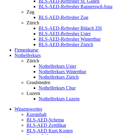
BLS-AED-Refresher St. Gallen
BLS-AED-Refresher Rapperswil-Jona
Zug
BLS-AED-Refresher Zug
Zürich
BLS-AED-Refresher Bülach ZH
BLS-AED-Refresher Uster
BLS-AED-Refresher Winterthur
BLS-AED-Refresher Zürich
Firmenkurse
Nothelferkurs
Zürich
Nothelferkurs Uster
Nothelferkurs Winterthur
Nothelferkurs Zürich
Graubünden
Nothelferkurs Chur
Luzern
Nothelferkurs Luzern
Wissenswertes
Kursinhalt
BLS-AED-Schema
BLS-AED Zertifikat
BLS-AED Kurs Kosten