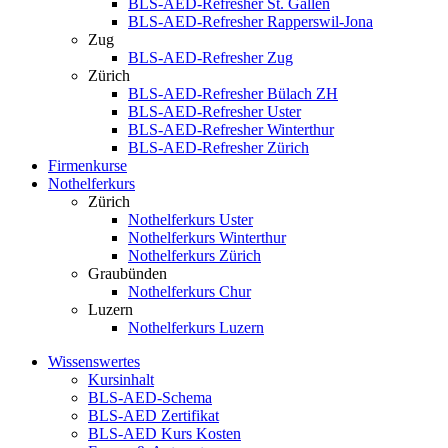
BLS-AED-Refresher St. Gallen
BLS-AED-Refresher Rapperswil-Jona
Zug
BLS-AED-Refresher Zug
Zürich
BLS-AED-Refresher Bülach ZH
BLS-AED-Refresher Uster
BLS-AED-Refresher Winterthur
BLS-AED-Refresher Zürich
Firmenkurse
Nothelferkurs
Zürich
Nothelferkurs Uster
Nothelferkurs Winterthur
Nothelferkurs Zürich
Graubünden
Nothelferkurs Chur
Luzern
Nothelferkurs Luzern
Wissenswertes
Kursinhalt
BLS-AED-Schema
BLS-AED Zertifikat
BLS-AED Kurs Kosten