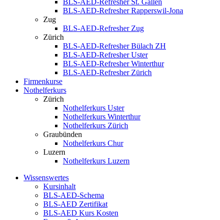
BLS-AED-Refresher St. Gallen
BLS-AED-Refresher Rapperswil-Jona
Zug
BLS-AED-Refresher Zug
Zürich
BLS-AED-Refresher Bülach ZH
BLS-AED-Refresher Uster
BLS-AED-Refresher Winterthur
BLS-AED-Refresher Zürich
Firmenkurse
Nothelferkurs
Zürich
Nothelferkurs Uster
Nothelferkurs Winterthur
Nothelferkurs Zürich
Graubünden
Nothelferkurs Chur
Luzern
Nothelferkurs Luzern
Wissenswertes
Kursinhalt
BLS-AED-Schema
BLS-AED Zertifikat
BLS-AED Kurs Kosten