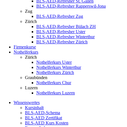
BLS-AED-Refresher St. Gallen
BLS-AED-Refresher Rapperswil-Jona
Zug
BLS-AED-Refresher Zug
Zürich
BLS-AED-Refresher Bülach ZH
BLS-AED-Refresher Uster
BLS-AED-Refresher Winterthur
BLS-AED-Refresher Zürich
Firmenkurse
Nothelferkurs
Zürich
Nothelferkurs Uster
Nothelferkurs Winterthur
Nothelferkurs Zürich
Graubünden
Nothelferkurs Chur
Luzern
Nothelferkurs Luzern
Wissenswertes
Kursinhalt
BLS-AED-Schema
BLS-AED Zertifikat
BLS-AED Kurs Kosten