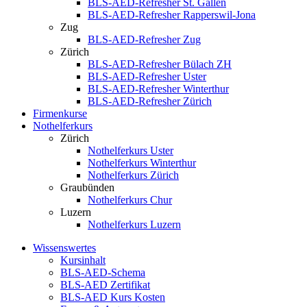
BLS-AED-Refresher St. Gallen
BLS-AED-Refresher Rapperswil-Jona
Zug
BLS-AED-Refresher Zug
Zürich
BLS-AED-Refresher Bülach ZH
BLS-AED-Refresher Uster
BLS-AED-Refresher Winterthur
BLS-AED-Refresher Zürich
Firmenkurse
Nothelferkurs
Zürich
Nothelferkurs Uster
Nothelferkurs Winterthur
Nothelferkurs Zürich
Graubünden
Nothelferkurs Chur
Luzern
Nothelferkurs Luzern
Wissenswertes
Kursinhalt
BLS-AED-Schema
BLS-AED Zertifikat
BLS-AED Kurs Kosten