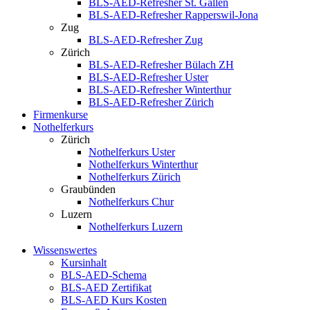
BLS-AED-Refresher St. Gallen
BLS-AED-Refresher Rapperswil-Jona
Zug
BLS-AED-Refresher Zug
Zürich
BLS-AED-Refresher Bülach ZH
BLS-AED-Refresher Uster
BLS-AED-Refresher Winterthur
BLS-AED-Refresher Zürich
Firmenkurse
Nothelferkurs
Zürich
Nothelferkurs Uster
Nothelferkurs Winterthur
Nothelferkurs Zürich
Graubünden
Nothelferkurs Chur
Luzern
Nothelferkurs Luzern
Wissenswertes
Kursinhalt
BLS-AED-Schema
BLS-AED Zertifikat
BLS-AED Kurs Kosten