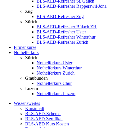
BLS-AED-Refresher St. Gallen
BLS-AED-Refresher Rapperswil-Jona
Zug
BLS-AED-Refresher Zug
Zürich
BLS-AED-Refresher Bülach ZH
BLS-AED-Refresher Uster
BLS-AED-Refresher Winterthur
BLS-AED-Refresher Zürich
Firmenkurse
Nothelferkurs
Zürich
Nothelferkurs Uster
Nothelferkurs Winterthur
Nothelferkurs Zürich
Graubünden
Nothelferkurs Chur
Luzern
Nothelferkurs Luzern
Wissenswertes
Kursinhalt
BLS-AED-Schema
BLS-AED Zertifikat
BLS-AED Kurs Kosten