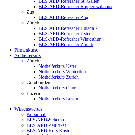
BLS-AED-Refresher St. Gallen
BLS-AED-Refresher Rapperswil-Jona
Zug
BLS-AED-Refresher Zug
Zürich
BLS-AED-Refresher Bülach ZH
BLS-AED-Refresher Uster
BLS-AED-Refresher Winterthur
BLS-AED-Refresher Zürich
Firmenkurse
Nothelferkurs
Zürich
Nothelferkurs Uster
Nothelferkurs Winterthur
Nothelferkurs Zürich
Graubünden
Nothelferkurs Chur
Luzern
Nothelferkurs Luzern
Wissenswertes
Kursinhalt
BLS-AED-Schema
BLS-AED Zertifikat
BLS-AED Kurs Kosten