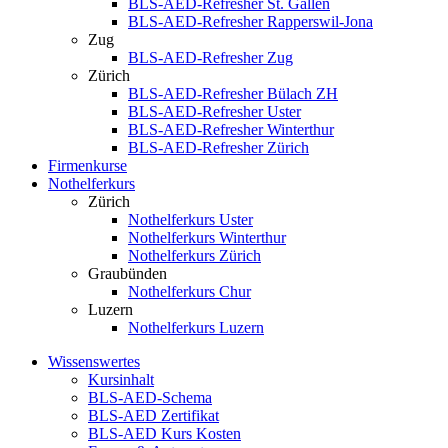
BLS-AED-Refresher St. Gallen
BLS-AED-Refresher Rapperswil-Jona
Zug
BLS-AED-Refresher Zug
Zürich
BLS-AED-Refresher Bülach ZH
BLS-AED-Refresher Uster
BLS-AED-Refresher Winterthur
BLS-AED-Refresher Zürich
Firmenkurse
Nothelferkurs
Zürich
Nothelferkurs Uster
Nothelferkurs Winterthur
Nothelferkurs Zürich
Graubünden
Nothelferkurs Chur
Luzern
Nothelferkurs Luzern
Wissenswertes
Kursinhalt
BLS-AED-Schema
BLS-AED Zertifikat
BLS-AED Kurs Kosten